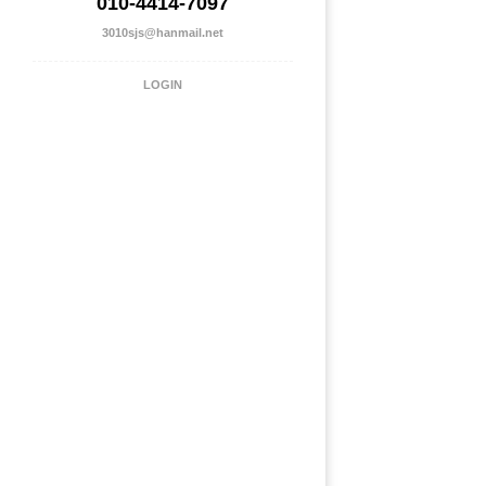
010-4414-7097
3010sjs@hanmail.net
LOGIN
성미현 작업실 위치
성미현 작업실
Address : 대구광역시 북구 침산로 192-1
Tel : 010-4414-7097
E-mail : 3010sjs@hanmail.net