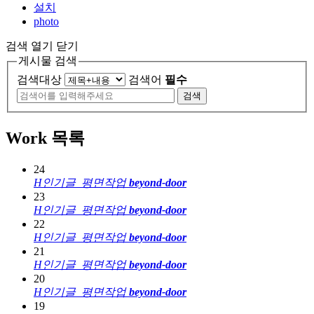
설치
photo
검색 열기 닫기
게시물 검색
검색대상
검색어
필수
검색
Work 목록
24
H
인기글
평면작업
beyond-door
23
H
인기글
평면작업
beyond-door
22
H
인기글
평면작업
beyond-door
21
H
인기글
평면작업
beyond-door
20
H
인기글
평면작업
beyond-door
19